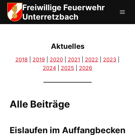
Zum
Freiwillige Feuerwehr
Inhalt
Unterretzbach
springen
Aktuelles
2018
|
2019
|
2020
|
2021
|
2022
|
2023
|
2024
|
2025
|
2026
Alle Beiträge
Eislaufen im Auffangbecken