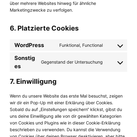
über mehrere Websites hinweg für ähnliche
Marketingzwecke zu verfolgen.
6. Platzierte Cookies
WordPress
Funktional, Functional
C
o
Sonstig
n
Gegenstand der Untersuchung
C
es
s
o
e
n
7. Einwilligung
n
s
t
e
t
Wenn du unsere Website das erste Mal besuchst, zeigen
n
o
wir dir ein Pop-Up mit einer Erklärung über Cookies.
t
s
Sobald du auf „Einstellungen speichern“ klickst, gibst du
t
e
uns deine Einwilligung alle von dir gewählten Kategorien
o
r
von Cookies und Plugins wie in dieser Cookie-Erklärung
s
v
beschrieben zu verwenden. Du kannst die Verwendung
e
i
von Cookies über deinen Browser deaktivieren, aber bitte