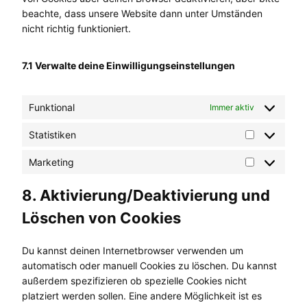
r
c
beachte, dass unsere Website dann unter Umständen
v
e
nicht richtig funktioniert.
i
w
c
o
e
7.1 Verwalte deine Einwilligungseinstellungen
r
s
d
o
p
Funktional
Immer aktiv
n
r
s
e
Statistiken
t
S
s
i
t
Marketing
s
M
g
a
a
e
t
8. Aktivierung/Deaktivierung und
r
s
i
k
Löschen von Cookies
s
e
t
t
i
Du kannst deinen Internetbrowser verwenden um
i
k
automatisch oder manuell Cookies zu löschen. Du kannst
n
e
außerdem spezifizieren ob spezielle Cookies nicht
g
n
platziert werden sollen. Eine andere Möglichkeit ist es