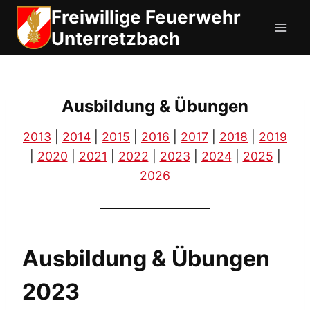
Zum
Freiwillige Feuerwehr
Inhalt
Unterretzbach
springen
Ausbildung & Übungen
2013
|
2014
|
2015
|
2016
|
2017
|
2018
|
2019
|
2020
|
2021
|
2022
|
2023
|
2024
|
2025
|
2026
Ausbildung & Übungen
2023