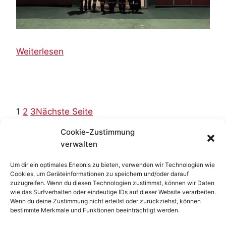
1
1
.
2
:
Weiterlesen
0
F
2
u
3
n
k
1
2
3
Nächste Seite
ü
Cookie-Zustimmung
b
verwalten
u
n
Um dir ein optimales Erlebnis zu bieten, verwenden wir Technologien wie
g
Cookies, um Geräteinformationen zu speichern und/oder darauf
Impressum
|
Datenschutzerklärung
|
Cookie-
zuzugreifen. Wenn du diesen Technologien zustimmst, können wir Daten
s
Richtlinie
|
Kontakt
wie das Surfverhalten oder eindeutige IDs auf dieser Website verarbeiten.
m
Wenn du deine Zustimmung nicht erteilst oder zurückziehst, können
bestimmte Merkmale und Funktionen beeinträchtigt werden.
o