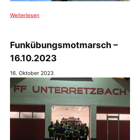
2
0
:
Weiterlesen
2
F
3
i
n
Funkübungsmotmarsch –
n
16.10.2023
e
n
16. Oktober 2023
t
e
s
t
–
0
4
.