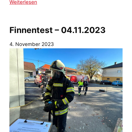
:
Weiterlesen
F
u
n
Finnentest – 04.11.2023
k
ü
4. November 2023
b
u
n
g
–
2
0
.
1
1
.