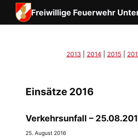
Zum
Freiwillige Feuerwehr Unte
Inhalt
springen
2013
|
2014
|
2015
|
201
Einsätze 2016
Verkehrsunfall – 25.08.20
25. August 2016