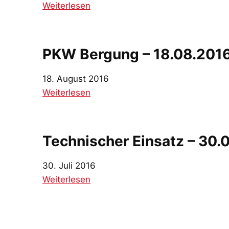
:
Weiterlesen
V
e
r
PKW Bergung – 18.08.201
k
e
18. August 2016
h
:
Weiterlesen
r
P
s
K
u
W
Technischer Einsatz – 30.
n
B
f
e
30. Juli 2016
a
r
:
Weiterlesen
l
g
T
l
u
e
–
n
c
2